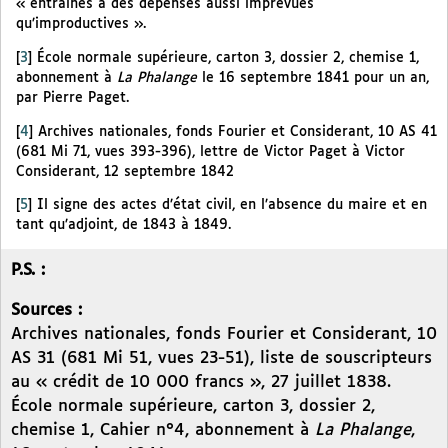
« entraînés à des dépenses aussi imprévues
qu’improductives ».
[
3
]
École normale supérieure, carton 3, dossier 2, chemise 1,
abonnement à
La Phalange
le 16 septembre 1841 pour un an,
par Pierre Paget.
[
4
]
Archives nationales, fonds Fourier et Considerant, 10 AS 41
(681 Mi 71, vues 393-396), lettre de Victor Paget à Victor
Considerant, 12 septembre 1842
[
5
]
Il signe des actes d’état civil, en l’absence du maire et en
tant qu’adjoint, de 1843 à 1849.
P.S. :
Sources :
Archives nationales, fonds Fourier et Considerant, 10
AS 31 (681 Mi 51, vues 23-51), liste de souscripteurs
au « crédit de 10 000 francs », 27 juillet 1838.
École normale supérieure, carton 3, dossier 2,
chemise 1, Cahier n°4, abonnement à
La Phalange
,