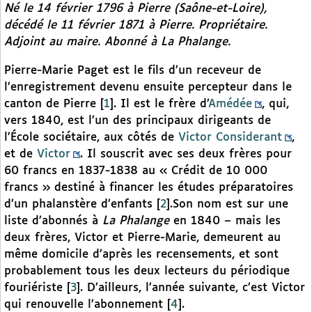
Né le 14 février 1796 à Pierre (Saône-et-Loire),
décédé le 11 février 1871 à Pierre. Propriétaire.
Adjoint au maire. Abonné à
La Phalange.
Pierre-Marie Paget est le fils d’un receveur de
l’enregistrement devenu ensuite percepteur dans le
canton de Pierre
[
1
]
. Il est le frère d’
Amédée
, qui,
vers 1840, est l’un des principaux dirigeants de
l’École sociétaire, aux côtés de
Victor Considerant
,
et de
Victor
. Il souscrit avec ses deux frères pour
60 francs en 1837-1838 au « Crédit de 10 000
francs » destiné à financer les études préparatoires
d’un phalanstère d’enfants
[
2
]
.Son nom est sur une
liste d’abonnés à
La Phalange
en 1840 – mais les
deux frères, Victor et Pierre-Marie, demeurent au
même domicile d’après les recensements, et sont
probablement tous les deux lecteurs du périodique
fouriériste
[
3
]
. D’ailleurs, l’année suivante, c’est Victor
qui renouvelle l’abonnement
[
4
]
.