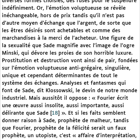
diverses formes choisies, des ruses pour le suspendre
indéfiniment. Or, l’émotion voluptueuse se révèle
inéchangeable, hors de prix tandis qu’il n’est pas
d’autre moyen d’échange que l’argent, de sorte que
les êtres désirés sont achetables et comme des
marchandises à la merci de l’acheteur. Une figure de
la sexualité que Sade magnifie avec l’image de l’ogre
Minski, qui dévore les proies de son horrible luxure.
Prostitution et destruction vont ainsi de pair, fondées
sur l’émotion voluptueuse anti-grégaire, singulière,
unique et cependant déterminantes de tout le
système des échanges. Analyses et fantasmes qui
font de Sade, dit Klossowski, le devin de notre monde
industriel. Mais aussitôt il oppose : « Fourier écrit
une œuvre aussi insolite, aussi importante, aussi
délirante que Sade
[
18
]
». Et si les faits semblent
donner raison à Sade, prophète de malheur, tandis
que Fourier, prophète de la félicité serait un faux
prophète, un utopiste, c’est « affaire d’interprétation,