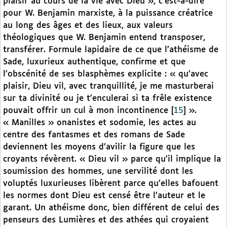
plaisir au cours de la vie avec Dieu », c’est-à-dire
pour W. Benjamin marxiste, à la puissance créatrice
au long des âges et des lieux, aux valeurs
théologiques que W. Benjamin entend transposer,
transférer. Formule lapidaire de ce que l’athéisme de
Sade, luxurieux authentique, confirme et que
l’obscénité de ses blasphèmes explicite : « qu’avec
plaisir, Dieu vil, avec tranquillité, je me masturberai
sur ta divinité ou je t’enculerai si ta frêle existence
pouvait offrir un cul à mon incontinence
[
15
]
».
« Manilles » onanistes et sodomie, les actes au
centre des fantasmes et des romans de Sade
deviennent les moyens d’avilir la figure que les
croyants révèrent. « Dieu vil » parce qu’il implique la
soumission des hommes, une servilité dont les
voluptés luxurieuses libèrent parce qu’elles bafouent
les normes dont Dieu est censé être l’auteur et le
garant. Un athéisme donc, bien différent de celui des
penseurs des Lumières et des athées qui croyaient