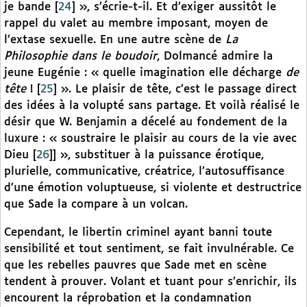
je bande
[
24
]
», s’écrie-t-il. Et d’exiger aussitôt le
rappel du valet au membre imposant, moyen de
l’extase sexuelle. En une autre scène de
La
Philosophie dans le boudoir
, Dolmancé admire la
jeune Eugénie : « quelle imagination elle décharge
de
tête
!
[
25
]
». Le plaisir de tête, c’est le passage direct
des idées à la volupté sans partage. Et voilà réalisé le
désir que W. Benjamin a décelé au fondement de la
luxure : « soustraire le plaisir au cours de la vie avec
Dieu
[
26
]
] », substituer à la puissance érotique,
plurielle, communicative, créatrice, l’autosuffisance
d’une émotion voluptueuse, si violente et destructrice
que Sade la compare à un volcan.
Cependant, le libertin criminel ayant banni toute
sensibilité et tout sentiment, se fait invulnérable. Ce
que les rebelles pauvres que Sade met en scène
tendent à prouver. Volant et tuant pour s’enrichir, ils
encourent la réprobation et la condamnation