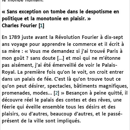
le monde humain.
« Sans exception on tombe dans le despotisme en
politique et la monotonie en plaisir. »
Charles Fourier
[
1
]
En 1789 juste avant la Révolution Fourier à dix-sept
ans voyage pour apprendre le commerce et il écrit à
sa mère : « Vous me demandez si j’ai trouvé Paris à
mon goût ? sans doute […] et moi qui ne m’étonne
pas aisément, j’ai été émerveillé de voir le Palais-
Royal. La première fois qu’on le voit, on croit entrer
dans un palais de fée. C’est là qu’on trouve tout ce
qu’on peut désirer, spectacles, bâtiments magnifiques,
promenades, modes…
[
2
]
» Besançon à peine quitté, il
découvre réel le palais des contes et des rêves, une
féerie qui éveille ensemble tous les désirs et des
plaisirs, ou d’autres, beaucoup d’autres, et le passé-
présent de la ville sont impliqués.