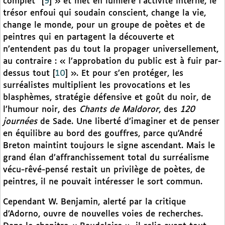
complet”
[
9
]
» et met en lumière l’activité interne, le
trésor enfoui qui soudain conscient, change la vie,
change le monde, pour un groupe de poètes et de
peintres qui en partagent la découverte et
n’entendent pas du tout la propager universellement,
au contraire : « l’approbation du public est à fuir par-
dessus tout
[
10
]
». Et pour s’en protéger, les
surréalistes multiplient les provocations et les
blasphèmes, stratégie défensive et goût du noir, de
l’humour noir, des
Chants de Maldoror
, des
120
journées
de Sade. Une liberté d’imaginer et de penser
en équilibre au bord des gouffres, parce qu’André
Breton maintint toujours le signe ascendant. Mais le
grand élan d’affranchissement total du surréalisme
vécu-rêvé-pensé restait un privilège de poètes, de
peintres, il ne pouvait intéresser le sort commun.
Cependant W. Benjamin, alerté par la critique
d’Adorno, ouvre de nouvelles voies de recherches.