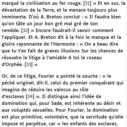
marqué la civilisation au fer rouge.
[
31
]
» Et en sus, la
dévastation de la Terre, et la menace toujours plus
imminente. D’où A. Breton conclut : « Il faudra bien
qu’on tâte un jour bon gré mal gré de ton
remède.
[
32
]
» Encore faudrait-il savoir comment
l’appliquer. Et A. Breton dit à la fois le manque et la
gloire rayonnante de l’Harmonie : « On a beau dire
que tu t’es fait de graves illusions Sur les chances de
résoudre le litige à l’amiable A toi le roseau
d’Orphée.
[
33
]
»
Or, de ce litige, Fourier a pointé la souche : « le
péché originel, dit-il, celui du premier conquérant qui
imagina de réduire les vaincus au rôle
d’esclaves
[
34
]
». Il distingue ainsi l’idée de
domination qui, pour Sade, est inhérente au désir et
aux voluptés sexuelles. Pour Fourier, la domination
est plus primitive, volontaire, que la servitude qu’elle
impose et perpétue, car « les enfants des esclaves,