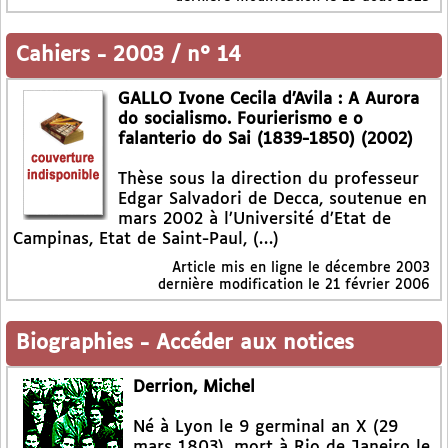
Cahiers
-
2003 / n° 14
GALLO Ivone Cecila d’Avila : A Aurora
do socialismo. Fourierismo e o
falanterio do Sai (1839-1850) (2002)
Thèse sous la direction du professeur
Edgar Salvadori de Decca, soutenue en
mars 2002 à l’Université d’Etat de
Campinas, Etat de Saint-Paul, (…)
Article mis en ligne le
décembre 2003
dernière modification le 21 février 2006
Biographies
-
Accéder aux notices
Derrion, Michel
Né à Lyon le 9 germinal an X (29
mars 1803), mort à Rio de Janeiro le