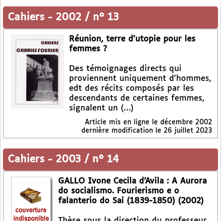
Cahiers
-
2002 / n° 13
Réunion, terre d’utopie pour les
femmes ?
Des témoignages directs qui
proviennent uniquement d’hommes,
edt des récits composés par les
descendants de certaines femmes,
signalent un (…)
Article mis en ligne le
décembre 2002
dernière modification le 26 juillet 2023
Cahiers
-
2003 / n° 14
GALLO Ivone Cecila d’Avila : A Aurora
do socialismo. Fourierismo e o
falanterio do Sai (1839-1850) (2002)
Thèse sous la direction du professeur