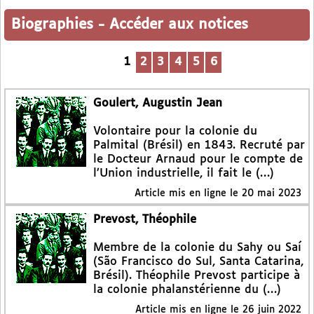
Biographies
-
Accéder aux notices
1
2
3
4
5
6
Goulert, Augustin Jean
Volontaire pour la colonie du
Palmital (Brésil) en 1843. Recruté par
le Docteur Arnaud pour le compte de
l’Union industrielle, il fait le (…)
Article mis en ligne le
20 mai 2023
Prevost, Théophile
Membre de la colonie du Sahy ou Saí
(São Francisco do Sul, Santa Catarina,
Brésil). Théophile Prevost participe à
la colonie phalanstérienne du (…)
Article mis en ligne le
26 juin 2022