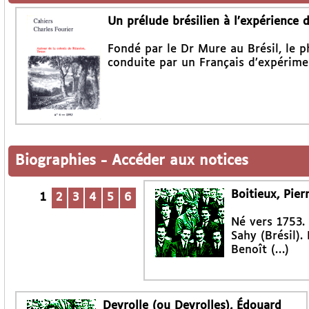
Un prélude brésilien à l’expérience 
Fondé par le Dr Mure au Brésil, le p
conduite par un Français d’expérime
Biographies
-
Accéder aux notices
Boitieux, Pier
1
2
3
4
5
6
Né vers 1753.
Sahy (Brésil).
Benoît (…)
Deyrolle (ou Deyrolles), Édouard