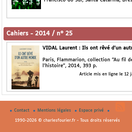
Francisco do Sul, Santa Catarina, Brés
Cahiers
-
2014 / n° 25
VIDAL Laurent : Ils ont rêvé d’un au
Paris, Flammarion, collection "Au fil d
l’histoire", 2014, 393 p.
Article mis en ligne le
12 
Contact
Mentions légales
Espace privé
1990-2026 © charlesfourier.fr - Tous droits réservés