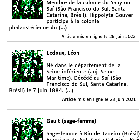
Membre de la colonie du Sahy ou
Saí (São Francisco do Sul, Santa
Catarina, Brésil). Hippolyte Gouver
participe à la colonie
phalanstérienne du (…)
Article mis en ligne le
26 juin 2022
Ledoux, Léon
Né dans le département de la
Seine-inférieure (auj. Seine-
Maritime). Décédé au Saí (São
Francisco do Sul, Santa Catarina,
Brésil) le 7 juin 1884. (…)
Article mis en ligne le
23 juin 2021
Gault (sage-femme)
Sage-femme à Rio de Janeiro (Brésil