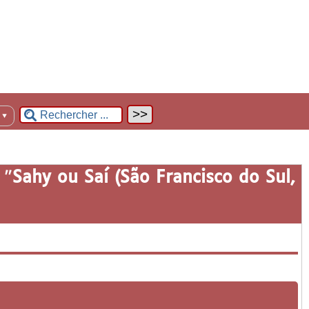
n
▼
 "
Sahy ou Saí (São Francisco do Sul,