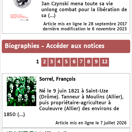
Jan Czynski mena toute sa vie
unlong combat pour la libération de
sa (…)
Article mis en ligne le
28 septembre 2017
dernière modification le 6 novembre 2023
Biographies
-
Accéder aux notices
1
2
3
4
5
6
7
8
9
12
Sorrel, François
Né le 9 juin 1821 à Saint-Uze
(Drôme). Tanneur à Moulins (Allier),
puis propriétaire-agriculteur à
Couleuvre (Allier) des environs de
1850 (…)
Article mis en ligne le
7 juillet 2026