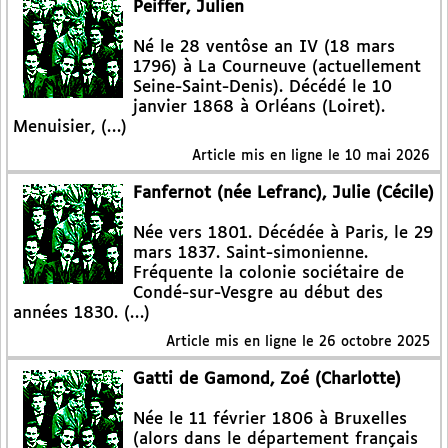
Peiffer, Julien
Né le 28 ventôse an IV (18 mars
1796) à La Courneuve (actuellement
Seine-Saint-Denis). Décédé le 10
janvier 1868 à Orléans (Loiret).
Menuisier, (…)
Article mis en ligne le
10 mai 2026
Fanfernot (née Lefranc), Julie (Cécile)
Née vers 1801. Décédée à Paris, le 29
mars 1837. Saint-simonienne.
Fréquente la colonie sociétaire de
Condé-sur-Vesgre au début des
années 1830. (…)
Article mis en ligne le
26 octobre 2025
Gatti de Gamond, Zoé (Charlotte)
Née le 11 février 1806 à Bruxelles
(alors dans le département français