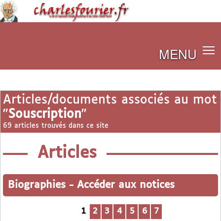
MENU
Articles/documents associés au mot
"
Souscription
"
69 articles trouvés dans ce site
Articles
Biographies
-
Accéder aux notices
1
2
3
4
5
6
7