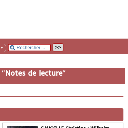
n
▼
 "
Notes de lecture
"